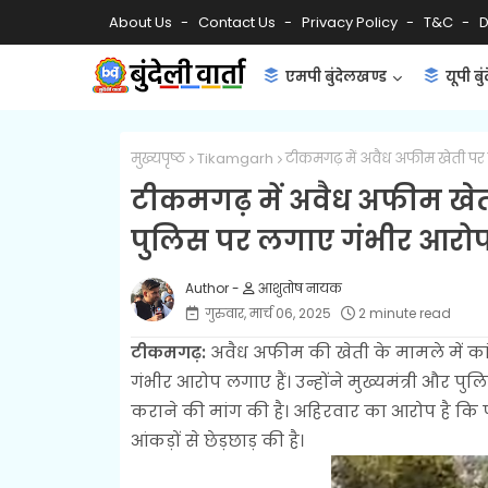
About Us
Contact Us
Privacy Policy
T&C
D
एमपी बुंदेलखण्ड
यूपी बु
मुख्यपृष्ठ
Tikamgarh
टीकमगढ़ में अवैध अफीम खेती पर 
टीकमगढ़ में अवैध अफीम खेती
पुलिस पर लगाए गंभीर आरो
आशुतोष नायक
गुरुवार, मार्च 06, 2025
2 minute read
टीकमगढ़:
अवैध अफीम की खेती के मामले में कां
गंभीर आरोप लगाए हैं। उन्होंने मुख्यमंत्री और प
कराने की मांग की है। अहिरवार का आरोप है कि
आंकड़ों से छेड़छाड़ की है।