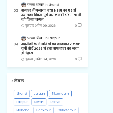
पलक श्रीवास
Jhansi
समथर में मनाया गया NSUI का 56वाँ
स्थापना दिवस, पूर्व प्रधानमंत्री इंदिरा गांधी
को किया नमन
गुरुवार, अप्रैल 09, 2026
0
पलक श्रीवास
Lalitpur
महरौनी के मेधावियों का शानदार जलवा:
यूपी बोर्ड 2026 में रचा सफलता का नया
इतिहास
शुक्रवार, अप्रैल 24, 2026
0
लेबल
Jhansi
Jalaun
Tikamgarh
Lalitpur
Niwari
Datiya
Mahoba
Hamirpur
Chhatarpur