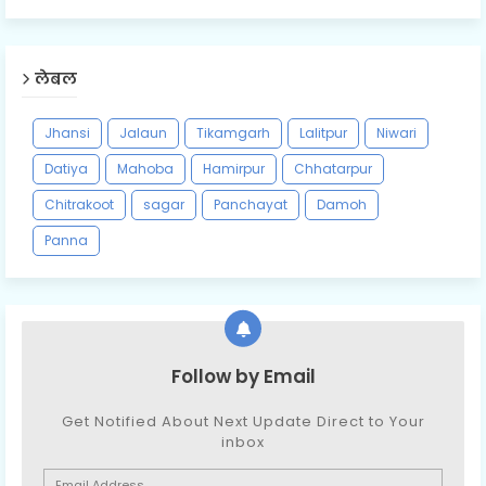
लेबल
Jhansi
Jalaun
Tikamgarh
Lalitpur
Niwari
Datiya
Mahoba
Hamirpur
Chhatarpur
Chitrakoot
sagar
Panchayat
Damoh
Panna
Follow by Email
Get Notified About Next Update Direct to Your
inbox