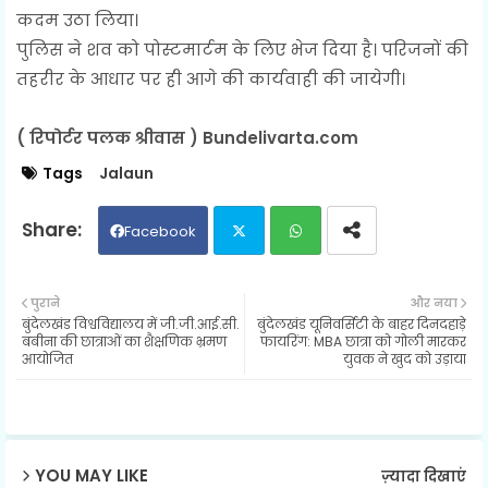
कदम उठा लिया।
पुलिस ने शव को पोस्टमार्टम के लिए भेज दिया है। परिजनों की
तहरीर के आधार पर ही आगे की कार्यवाही की जायेगी।
( रिपोर्टर पलक श्रीवास ) Bundelivarta.com
Tags
Jalaun
Facebook
Twit
Wh
पुराने
और नया
बुंदेलखंड विश्वविद्यालय में जी.जी.आई.सी.
बुंदेलखंड यूनिवर्सिटी के बाहर दिनदहाड़े
ter
ats
बबीना की छात्राओं का शैक्षणिक भ्रमण
फायरिंग: MBA छात्रा को गोली मारकर
आयोजित
युवक ने खुद को उड़ाया
ap
p
YOU MAY LIKE
ज़्यादा दिखाएं