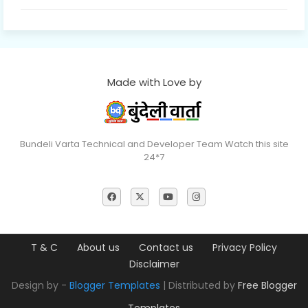
Made with Love by
Bundeli Varta Technical and Developer Team Watch this site
24*7
T & C
About us
Contact us
Privacy Policy
Disclaimer
Design by -
Blogger Templates
| Distributed by
Free Blogger
Templates