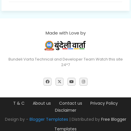
Made with Love by
Bundeli Varta Technical and Developer Team Watch this site
24*7
T & C
About us
Contact us
Privacy Policy
Disclaimer
Design by -
Blogger Templates
| Distributed by
Free Blogger
Templates