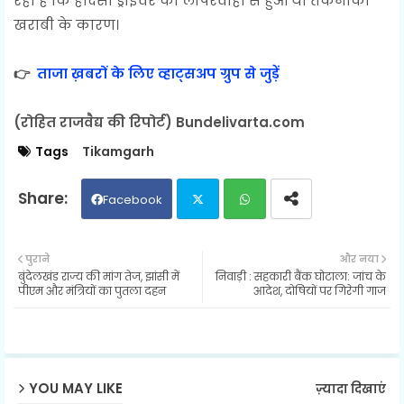
रही है कि हादसा ड्राइवर की लापरवाही से हुआ या तकनीकी
खराबी के कारण।
👉
ताजा ख़बरों के लिए व्हाट्सअप ग्रुप से जुड़ें
(रोहित राजवैद्य की रिपोर्ट) Bundelivarta.com
Tags
Tikamgarh
Facebook
Twit
Wh
पुराने
और नया
बुंदेलखंड राज्य की मांग तेज, झांसी में
निवाड़ी : सहकारी बैंक घोटाला: जांच के
ter
ats
पीएम और मंत्रियों का पुतला दहन
आदेश, दोषियों पर गिरेगी गाज
ap
p
YOU MAY LIKE
ज़्यादा दिखाएं