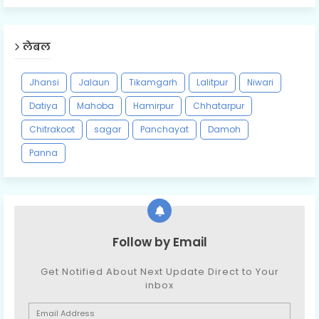
लेबल
Jhansi
Jalaun
Tikamgarh
Lalitpur
Niwari
Datiya
Mahoba
Hamirpur
Chhatarpur
Chitrakoot
sagar
Panchayat
Damoh
Panna
Follow by Email
Get Notified About Next Update Direct to Your
inbox