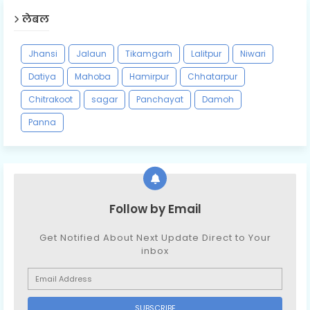
लेबल
Jhansi
Jalaun
Tikamgarh
Lalitpur
Niwari
Datiya
Mahoba
Hamirpur
Chhatarpur
Chitrakoot
sagar
Panchayat
Damoh
Panna
Follow by Email
Get Notified About Next Update Direct to Your
inbox