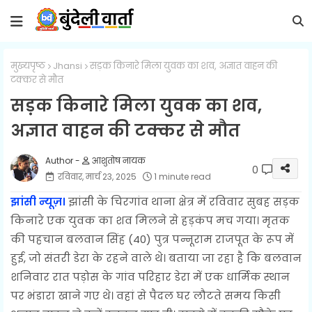
मुख्यपृष्ठ
Jhansi
सड़क किनारे मिला युवक का शव, अज्ञात वाहन की
टक्कर से मौत
सड़क किनारे मिला युवक का शव,
अज्ञात वाहन की टक्कर से मौत
आशुतोष नायक
0
रविवार, मार्च 23, 2025
1 minute read
झांसी न्यूज़।
झांसी के चिरगांव थाना क्षेत्र में रविवार सुबह सड़क
किनारे एक युवक का शव मिलने से हड़कंप मच गया। मृतक
की पहचान बलवान सिंह (40) पुत्र पन्नूराम राजपूत के रूप में
हुई, जो संतरी डेरा के रहने वाले थे। बताया जा रहा है कि बलवान
शनिवार रात पड़ोस के गांव परिहार डेरा में एक धार्मिक स्थान
पर भंडारा खाने गए थे। वहां से पैदल घर लौटते समय किसी