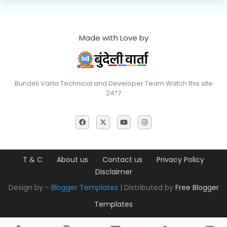
Made with Love by
Bundeli Varta Technical and Developer Team Watch this site
24*7
T & C
About us
Contact us
Privacy Policy
Disclaimer
Design by -
Blogger Templates
| Distributed by
Free Blogger
Templates