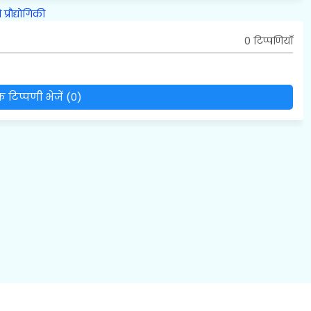
ि
प्रौद्योगिकी
0 टिप्पणियाँ
 टिप्पणी भेजें (0)