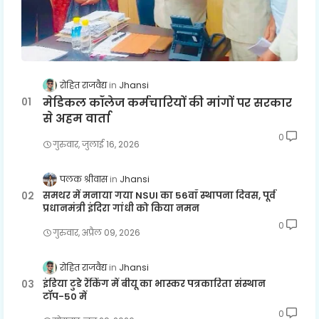
रोहित राजवैद्य
Jhansi
मेडिकल कॉलेज कर्मचारियों की मांगों पर सरकार
से अहम वार्ता
0
गुरुवार, जुलाई 16, 2026
पलक श्रीवास
Jhansi
समथर में मनाया गया NSUI का 56वाँ स्थापना दिवस, पूर्व
प्रधानमंत्री इंदिरा गांधी को किया नमन
0
गुरुवार, अप्रैल 09, 2026
रोहित राजवैद्य
Jhansi
इंडिया टुडे रैंकिंग में बीयू का भास्कर पत्रकारिता संस्थान
टॉप-50 में
0