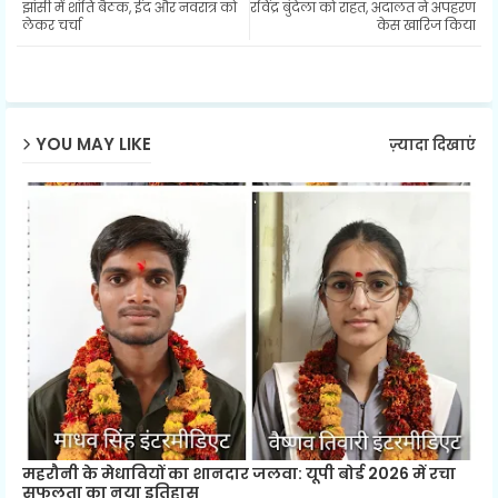
झांसी में शांति बैठक, ईद और नवरात्र को
रविंद्र बुंदेला को राहत, अदालत ने अपहरण
ter
ats
लेकर चर्चा
केस खारिज किया
ap
p
YOU MAY LIKE
ज़्यादा दिखाएं
महरौनी के मेधावियों का शानदार जलवा: यूपी बोर्ड 2026 में रचा
सफलता का नया इतिहास