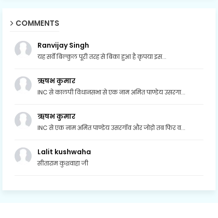
COMMENTS
Ranvijay Singh
यह सर्वे बिल्कुल पूरी तरह से बिका हुआ है कृपया इस...
ऋषभ कुमार
INC से कालपी विधानसभा से एक नाम अमित पाण्डेय उसरगा...
ऋषभ कुमार
INC से एक नाम अमित पाण्डेय उसरगॉव और जोड़ो तब फिर व...
Lalit kushwaha
सीताराम कुशवाहा जी