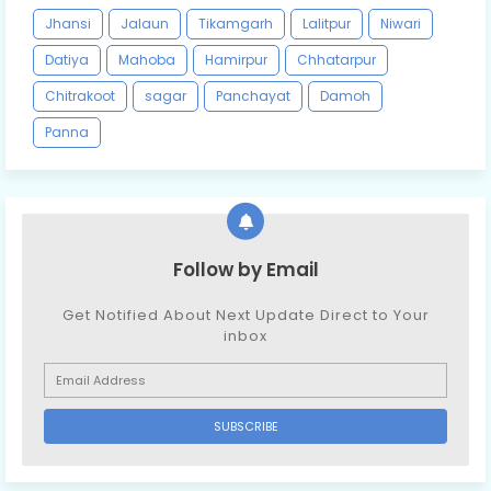
Jhansi
Jalaun
Tikamgarh
Lalitpur
Niwari
Datiya
Mahoba
Hamirpur
Chhatarpur
Chitrakoot
sagar
Panchayat
Damoh
Panna
Follow by Email
Get Notified About Next Update Direct to Your
inbox