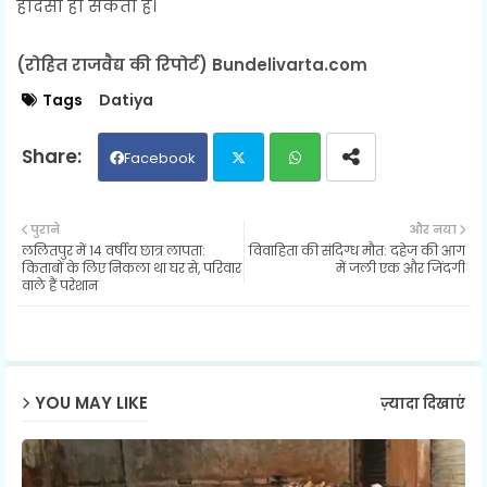
हादसा हो सकता है।
(रोहित राजवैद्य की रिपोर्ट) Bundelivarta.com
Tags
Datiya
Facebook
Twit
Wh
पुराने
और नया
ललितपुर में 14 वर्षीय छात्र लापता:
विवाहिता की संदिग्ध मौत: दहेज की आग
ter
ats
किताबों के लिए निकला था घर से, परिवार
में जली एक और जिंदगी
वाले हैं परेशान
ap
p
YOU MAY LIKE
ज़्यादा दिखाएं