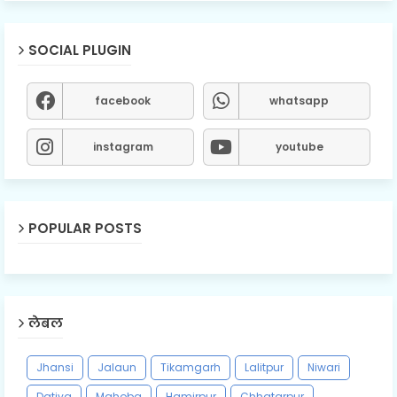
SOCIAL PLUGIN
facebook
whatsapp
instagram
youtube
POPULAR POSTS
लेबल
Jhansi
Jalaun
Tikamgarh
Lalitpur
Niwari
Datiya
Mahoba
Hamirpur
Chhatarpur