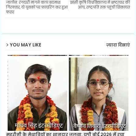
जालौन: रंगदारी मांगने वाला बदमाश
झांसी कृषि विश्वविद्यालय में भ्रष्टाचार की
ter
ats
गिरफ्तार, दो युवकों पर फायरिंग कर हुआ
आंच, राष्ट्रपति तक पहुंची शिकायत
फरार
ap
p
YOU MAY LIKE
ज़्यादा दिखाएं
महरौनी के मेधावियों का शानदार जलवा: यूपी बोर्ड 2026 में रचा