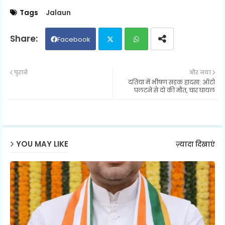
Tags
Jalaun
Facebook
Twit
Wh
पुराने
और नया
दतिया में भीषण सड़क हादसा: ऑटो
ter
ats
पलटने से दो की मौत, चार घायल
ap
p
YOU MAY LIKE
ज़्यादा दिखाएं