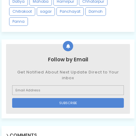
Datiya
Mahoba
Hamirpur
Chhatarpur
Chitrakoot
sagar
Panchayat
Damoh
Panna
Follow by Email
Get Notified About Next Update Direct to Your
inbox
COMMENTS