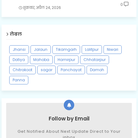
0
शुक्रवार, अप्रैल 24, 2026
लेबल
Jhansi
Jalaun
Tikamgarh
Lalitpur
Niwari
Datiya
Mahoba
Hamirpur
Chhatarpur
Chitrakoot
sagar
Panchayat
Damoh
Panna
Follow by Email
Get Notified About Next Update Direct to Your
inbox