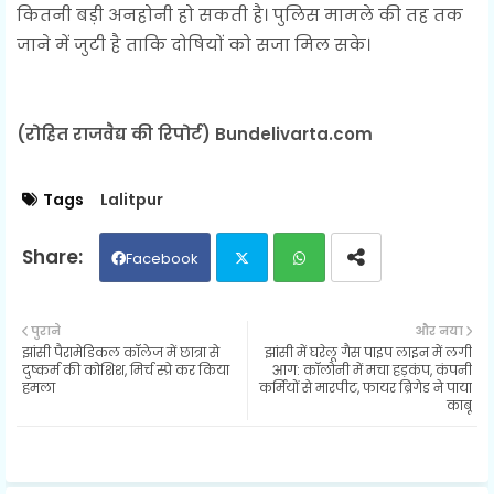
कितनी बड़ी अनहोनी हो सकती है। पुलिस मामले की तह तक
जाने में जुटी है ताकि दोषियों को सजा मिल सके।
(रोहित राजवैद्य की रिपोर्ट) Bundelivarta.com
Tags
Lalitpur
Facebook
Twit
Wh
पुराने
और नया
झांसी पैरामेडिकल कॉलेज में छात्रा से
झांसी में घरेलू गैस पाइप लाइन में लगी
ter
ats
दुष्कर्म की कोशिश, मिर्च स्प्रे कर किया
आग: कॉलोनी में मचा हड़कंप, कंपनी
हमला
कर्मियों से मारपीट, फायर ब्रिगेड ने पाया
काबू
ap
p