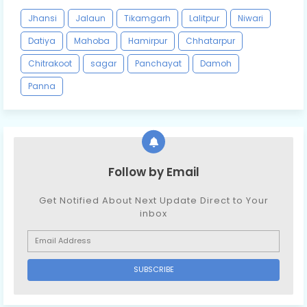
Jhansi
Jalaun
Tikamgarh
Lalitpur
Niwari
Datiya
Mahoba
Hamirpur
Chhatarpur
Chitrakoot
sagar
Panchayat
Damoh
Panna
Follow by Email
Get Notified About Next Update Direct to Your
inbox