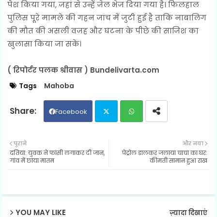
पेश किया गया, जहां से उन्हें जेल भेज दिया गया है। फिलहाल
पुलिस पूरे मामले की गहन जांच में जुटी हुई है ताकि नाबालिग
की मौत की असली वजह और घटना के पीछे की साजिश का
खुलासा किया जा सके।
( रिपोर्टर पलक श्रीवास ) Bundelivarta.com
Tags
Mahoba
Facebook
Twit
Wh
पुराने
और नया
दतिया: युवक ने फांसी लगाकर दी जान,
पेट्रोल डालकर जलाया चाचा का घर:
ter
ats
गांव में छाया मातम
कीमती सामान हुआ राख
ap
p
YOU MAY LIKE
ज़्यादा दिखाएं