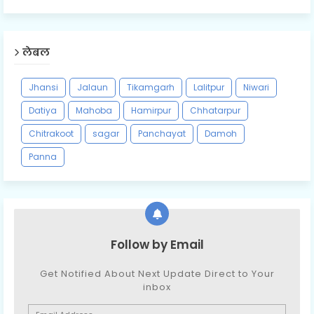
लेबल
Jhansi
Jalaun
Tikamgarh
Lalitpur
Niwari
Datiya
Mahoba
Hamirpur
Chhatarpur
Chitrakoot
sagar
Panchayat
Damoh
Panna
Follow by Email
Get Notified About Next Update Direct to Your
inbox