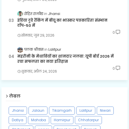
रोहित राजवैद्य
Jhansi
इंडिया टुडे रैंकिंग में बीयू का भास्कर पत्रकारिता संस्थान
टॉप-50 में
0
सोमवार, जून 29, 2026
पलक श्रीवास
Lalitpur
महरौनी के मेधावियों का शानदार जलवा: यूपी बोर्ड 2026 में
रचा सफलता का नया इतिहास
0
शुक्रवार, अप्रैल 24, 2026
लेबल
Jhansi
Jalaun
Tikamgarh
Lalitpur
Niwari
Datiya
Mahoba
Hamirpur
Chhatarpur