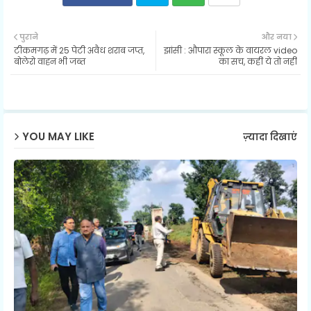
Twit
Wh
पुराने
और नया
टीकमगढ़ में 25 पेटी अवैध शराब जप्त,
झांसी : औपारा स्कूल के वायरल video
ter
ats
बोलेरो वाहन भी जब्त
का सच, कहीं ये तो नहीं
ap
p
YOU MAY LIKE
ज़्यादा दिखाएं