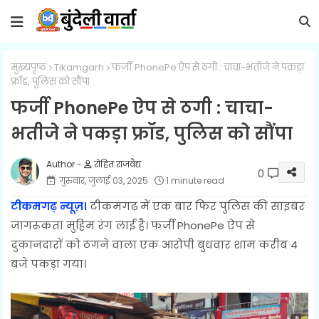
मुख्यपृष्ठ
Tikamgarh
फर्जी PhonePe ऐप से ठगी : चाचा-भतीजे ने पकड़ा
फ्रॉड, पुलिस को सौंपा
फर्जी PhonePe ऐप से ठगी : चाचा-
भतीजे ने पकड़ा फ्रॉड, पुलिस को सौंपा
रोहित राजवैद्य
0
गुरुवार, जुलाई 03, 2025
1 minute read
टीकमगढ़ न्यूज़।
टीकमगढ़ में एक बार फिर पुलिस की साइबर
जागरूकता मुहिम रंग लाई है। फर्जी PhonePe ऐप से
दुकानदारों को ठगने वाला एक आरोपी बुधवार शाम करीब 4
बजे पकड़ा गया।