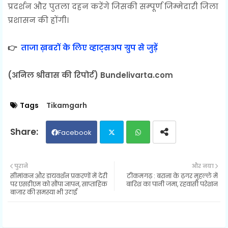
प्रदर्शन और पुतला दहन करेंगे जिसकी सम्पूर्ण जिम्मेदारी जिला
प्रशासन की होंगी।
👉
ताजा ख़बरों के लिए व्हाट्सअप ग्रुप से जुड़ें
(अनिल श्रीवास की रिपोर्ट) Bundelivarta.com
Tags
Tikamgarh
Facebook
Twit
Wh
पुराने
और नया
सीमांकन और डायवर्शन प्रकरणों में देरी
टीकमगढ़ : बराना के ढ़गर मुहल्ले में
ter
ats
पर एसडीएम को सौंपा ज्ञापन, साप्ताहिक
बारिश का पानी जमा, रहवासी परेशान
बाजार की समस्या भी उठाई
ap
p