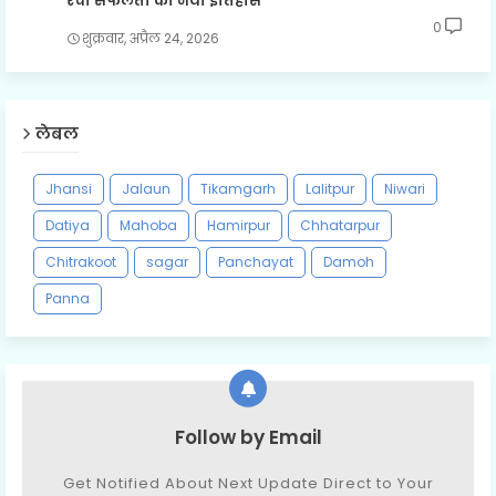
रचा सफलता का नया इतिहास
0
शुक्रवार, अप्रैल 24, 2026
लेबल
Jhansi
Jalaun
Tikamgarh
Lalitpur
Niwari
Datiya
Mahoba
Hamirpur
Chhatarpur
Chitrakoot
sagar
Panchayat
Damoh
Panna
Follow by Email
Get Notified About Next Update Direct to Your