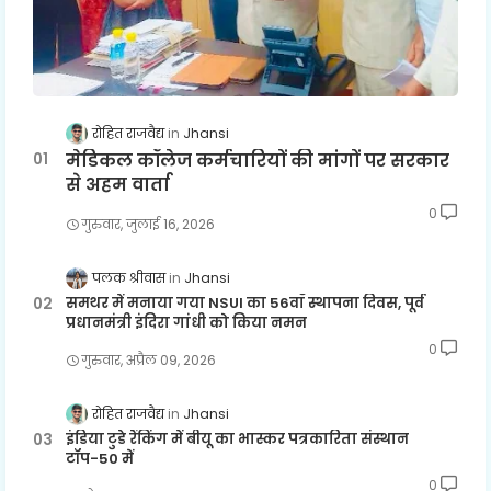
रोहित राजवैद्य
Jhansi
मेडिकल कॉलेज कर्मचारियों की मांगों पर सरकार
से अहम वार्ता
0
गुरुवार, जुलाई 16, 2026
पलक श्रीवास
Jhansi
समथर में मनाया गया NSUI का 56वाँ स्थापना दिवस, पूर्व
प्रधानमंत्री इंदिरा गांधी को किया नमन
0
गुरुवार, अप्रैल 09, 2026
रोहित राजवैद्य
Jhansi
इंडिया टुडे रैंकिंग में बीयू का भास्कर पत्रकारिता संस्थान
टॉप-50 में
0