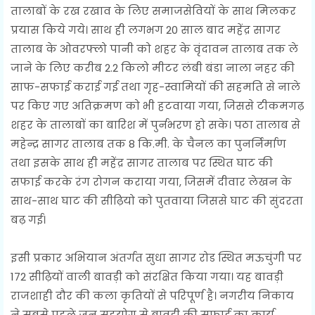
तालाबों के रख रखाव के लिए समाजसेवियों के साथ मिलकर
प्रयास किये गये। साथ ही लगभग 20 साल बाद महेंद्र सागर
तालाब के ओवरफ्लो पानी को शहर के वृंदावन तालाब तक ले
जाने के लिए करीब 2.2 किलो मीटर लंबी बंडा नाला नहर की
साफ-सफाई कराई गई तथा गृह-स्वामियों की सहमति से नाले
पर किए गए अतिक्रमण को भी हटवाया गया, जिससे टीकमगढ़
शहर के तालाबों का बारिश में पुर्नभरण हो सके। पठा तालाब से
महेन्द्र सागर तालाब तक 8 कि.मी. के चैनल का पुनर्निर्माण
तथा इसके साथ ही महेंद्र सागर तालाब पर स्थित घाट की
सफाई करके रंग रोगन कराया गया, जिसमें दीवार लेखन के
साथ-साथ घाट की सीढ़ियो को पुतवाया जिससे घाट की सुंदरता
बढ़ गई।
इसी प्रकार अभियान अंतर्गत सुधा सागर रोड स्थित मऊचुंगी पर
172 सीढ़ियों वाली बावड़ी को संरक्षित किया गया। यह बावड़ी
राजशाही दौर की कला कृतियों से परिपूर्ण है। नगरीय निकाय
ने सबसे पहले जन सहयोग से बावड़ी की सफाई का कार्य