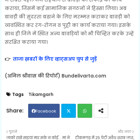
कराया, जिसमें कई सामाजिक संगठनों ने हिस्सा लिया। अब
बावड़ी की सुंदरता बढ़ाने के लिए मरम्मत कराकर बावड़ी को
व्यवस्थित कर रंग-रोगन व पुट्टी का कार्य कराया गया। इसके
साथ ही जिले में स्थित अन्य बावड़ियों को भी चिन्हित करके उन्हें
संरक्षित कराया गया।
👉
ताजा ख़बरों के लिए व्हाट्सअप ग्रुप से जुड़ें
(अनिल श्रीवास की रिपोर्ट) Bundelivarta.com
Tags
Tikamgarh
Facebook
Twit
Wh
पुराने
और नया
जाको राखे साइयां मार सके न कोई... मां ने
टीकमगढ़ में 25 पेटी अवैध शराब जप्त,
ter
ats