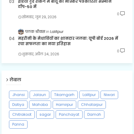
इंडिया टुडे रैंकिंग में बीयू का भास्कर पत्रकारिता संस्थान
टॉप-50 में
0
सोमवार, जून 29, 2026
पलक श्रीवास
Lalitpur
महरौनी के मेधावियों का शानदार जलवा: यूपी बोर्ड 2026 में
रचा सफलता का नया इतिहास
0
शुक्रवार, अप्रैल 24, 2026
लेबल
Jhansi
Jalaun
Tikamgarh
Lalitpur
Niwari
Datiya
Mahoba
Hamirpur
Chhatarpur
Chitrakoot
sagar
Panchayat
Damoh
Panna