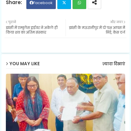
Facebook
Twit
Wh
पुराने
और नया
झांसी में एम्बुलेंस ड्राईवर ने अकेले ही
झांसी के मऊरानीपुर में दो पक्ष आपस में
ter
ats
किया शव का अंतिम संस्कार
भिड़े, केस दर्ज
ap
p
YOU MAY LIKE
ज़्यादा दिखाएं