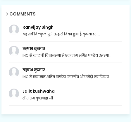
COMMENTS
Ranvijay Singh
यह सर्वे बिल्कुल पूरी तरह से बिका हुआ है कृपया इस...
ऋषभ कुमार
INC से कालपी विधानसभा से एक नाम अमित पाण्डेय उसरगा...
ऋषभ कुमार
INC से एक नाम अमित पाण्डेय उसरगॉव और जोड़ो तब फिर व...
Lalit kushwaha
सीताराम कुशवाहा जी