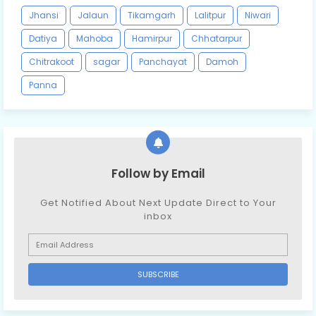
Jhansi
Jalaun
Tikamgarh
Lalitpur
Niwari
Datiya
Mahoba
Hamirpur
Chhatarpur
Chitrakoot
sagar
Panchayat
Damoh
Panna
Follow by Email
Get Notified About Next Update Direct to Your
inbox