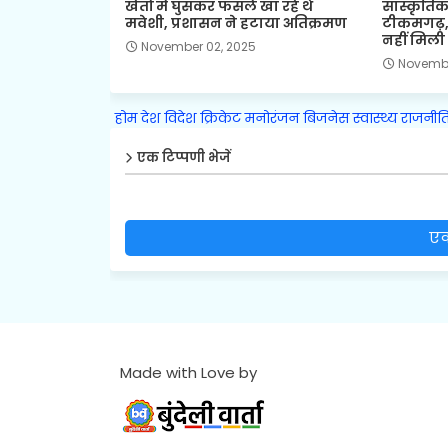
खेतों में घुसकर फसलें खा रहे थे
सांस्कृतिक
मवेशी, प्रशासन ने हटाया अतिक्रमण
टीकमगढ़,
नहीं मिली क
November 02, 2025
Novembe
होम
देश
विदेश
क्रिकेट
मनोरंजन
बिजनेस
स्वास्थ्य
राजनीत
एक टिप्पणी भेजें
एक
Made with Love by