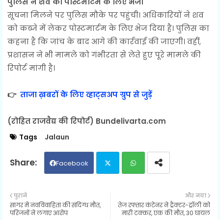
पुलिस ने शव को पोस्टमार्टम के लिए भेजा
सूचना मिलने पर पुलिस मौके पर पहुंची। अधिकारियों ने शव
को कब्जे में लेकर पोस्टमार्टम के लिए भेज दिया है। पुलिस का
कहना है कि जांच के बाद आगे की कार्रवाई की जाएगी। वहीं,
प्रशासन ने भी मामले को गंभीरता से लेते हुए पूरे मामले की
रिपोर्ट मांगी है।
👉
ताजा ख़बरों के लिए व्हाट्सअप ग्रुप से जुड़ें
(रोहित राजवैद्य की रिपोर्ट) Bundelivarta.com
Tags
Jalaun
Facebook
Twit
Wh
पुराने
और नया
सागर में नवविवाहिता की संदिग्ध मौत,
तेज रफ्तार कंटेनर ने ट्रैक्टर-ट्रॉली को
ter
ats
परिजनों ने लगाए आरोप
मारी टक्कर, एक की मौत, 30 घायल