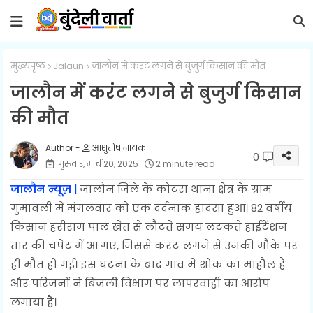
मुख्यपृष्ठ
Jalaun
जालौन में करंट लगने से बुजुर्ग किसान की मौत
जालौन में करंट लगने से बुजुर्ग किसान
की मौत
आशुतोष नायक
0
गुरुवार, मार्च 20, 2025
2 minute read
जालौन न्यूज़ |
जालौन
जिले के कोटरा थाना क्षेत्र के ग्राम
गुमावली में मंगलवार को एक दर्दनाक हादसा हुआ। 82 वर्षीय
किसान हरीराम पाल खेत से लौटते समय लटकते हाईटेंशन
तार की चपेट में आ गए, जिससे करंट लगने से उनकी मौके पर
ही मौत हो गई। इस घटना के बाद गांव में शोक का माहौल है
और परिजनों ने बिजली विभाग पर लापरवाही का आरोप
लगाया है।