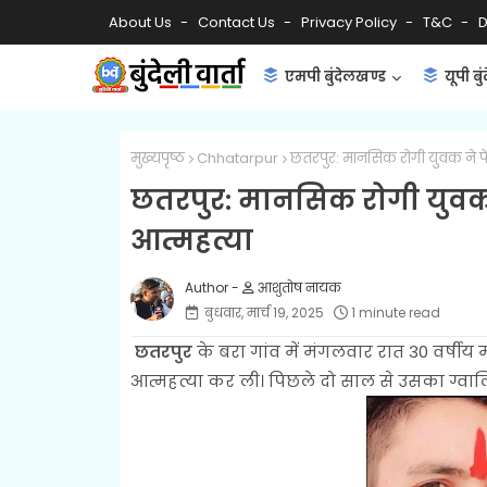
About Us
Contact Us
Privacy Policy
T&C
D
एमपी बुंदेलखण्ड
यूपी बु
मुख्यपृष्ठ
Chhatarpur
छतरपुर: मानसिक रोगी युवक ने पे
छतरपुर: मानसिक रोगी युवक 
आत्महत्या
आशुतोष नायक
बुधवार, मार्च 19, 2025
1 minute read
छतरपुर
के बरा गांव में मंगलवार रात 30 वर्षी
आत्महत्या कर ली। पिछले दो साल से उसका ग्वाल