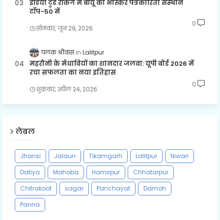
इंडिया टुडे रैंकिंग में बीयू का भास्कर पत्रकारिता संस्थान
टॉप-50 में
0
सोमवार, जून 29, 2026
पलक श्रीवास
Lalitpur
महरौनी के मेधावियों का शानदार जलवा: यूपी बोर्ड 2026 में
रचा सफलता का नया इतिहास
0
शुक्रवार, अप्रैल 24, 2026
लेबल
Jhansi
Jalaun
Tikamgarh
Lalitpur
Niwari
Datiya
Mahoba
Hamirpur
Chhatarpur
Chitrakoot
sagar
Panchayat
Damoh
Panna