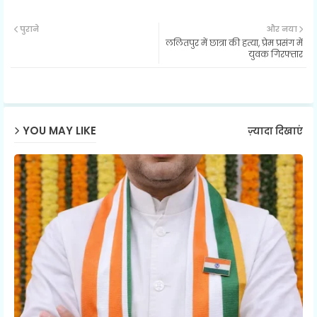
Twit
Wh
पुराने
और नया
ललितपुर में छात्रा की हत्या, प्रेम प्रसंग में
ter
ats
युवक गिरफ्तार
ap
p
YOU MAY LIKE
ज़्यादा दिखाएं