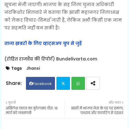
सूचना भेजी जाएगी। भाजपा के सह जिला चुनाव अधिकारी
नंदकिशोर भिलवारे ने बताया कि झांसी महानगर जिलाध्यक्ष
को लेकर विचार-विमर्श जारी है, लेकिन अभी किसी एक नाम
पर सहमति नहीं बन सकी है।
ताजा ख़बरों के लिए व्हाट्सअप ग्रुप से जुड़ें
(रोहित राजवैद्य की रिपोर्ट) Bundelivarta.com
Tags
Jhansi
Facebook
Twit
Wh
पुराने
और नया
अखिलेश यादव का बुंदेलखंड दौरा: 16
झांसी में भाजपा नेता के घर पर हमला,
ter
ats
मार्च को जनसंपर्क
पथराव और फायरिंग से दहशत
ap