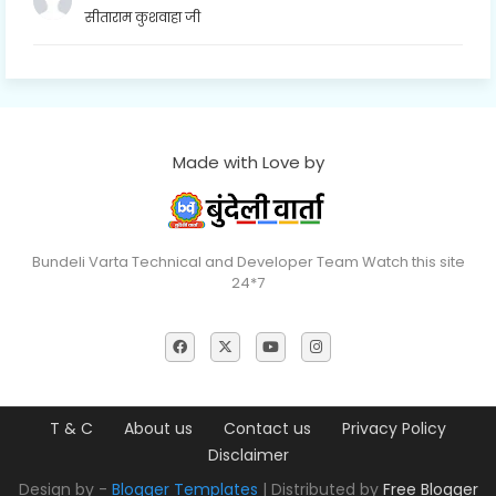
सीताराम कुशवाहा जी
Made with Love by
Bundeli Varta Technical and Developer Team Watch this site
24*7
T & C
About us
Contact us
Privacy Policy
Disclaimer
Design by -
Blogger Templates
| Distributed by
Free Blogger