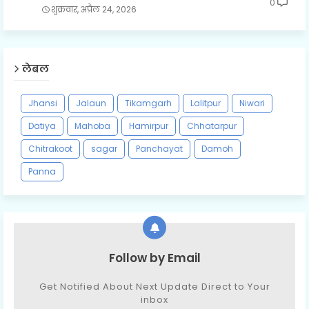
0
शुक्रवार, अप्रैल 24, 2026
लेबल
Jhansi
Jalaun
Tikamgarh
Lalitpur
Niwari
Datiya
Mahoba
Hamirpur
Chhatarpur
Chitrakoot
sagar
Panchayat
Damoh
Panna
Follow by Email
Get Notified About Next Update Direct to Your
inbox