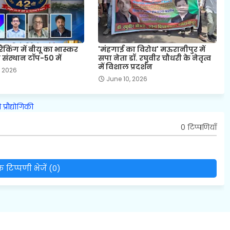
 रैंकिंग में बीयू का भास्कर
'मंहगाई का विरोध' मऊरानीपुर में
 संस्थान टॉप-50 में
सपा नेता डॉ. रघुवीर चौधरी के नेतृत्व
में विशाल प्रदर्शन
, 2026
June 10, 2026
ि
प्रौद्योगिकी
0 टिप्पणियाँ
 टिप्पणी भेजें (0)