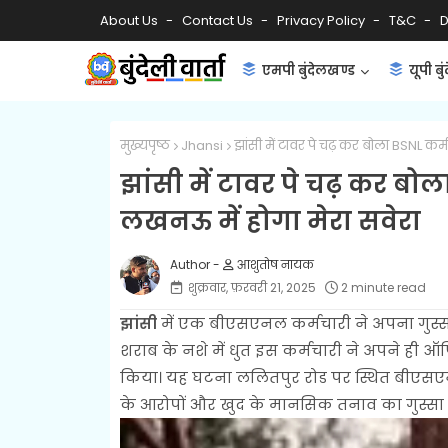
About Us
Contact Us
Privacy Policy
T&C
D
एमपी बुंदेलखण्ड
यूपी बु
मुख्यपृष्ठ
Jhansi
झांसी में टावर पे चढ़ कर बोला BSNL कर्म
झांसी में टावर पे चढ़ कर बोल
लखनऊ में होगा मेरा सवेरा
आशुतोष नायक
शुक्रवार, फ़रवरी 21, 2025
2 minute read
झांसी
में एक बीएसएनल कर्मचारी ने अपना गुस्
शराब के नशे में धुत इस कर्मचारी ने अपने ही ऑ
किया। यह घटना ललितपुर रोड पर स्थित बीएसएन
के आरोपों और खुद के मानसिक तनाव का गुस्सा