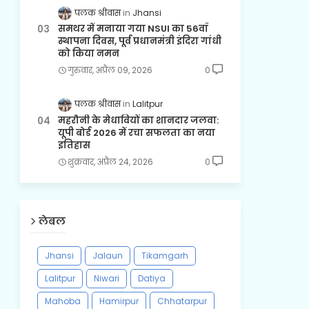
पलक श्रीवास
Jhansi
समथर में मनाया गया NSUI का 56वाँ
स्थापना दिवस, पूर्व प्रधानमंत्री इंदिरा गांधी
को किया नमन
गुरुवार, अप्रैल 09, 2026
0
पलक श्रीवास
Lalitpur
महरौनी के मेधावियों का शानदार जलवा:
यूपी बोर्ड 2026 में रचा सफलता का नया
इतिहास
शुक्रवार, अप्रैल 24, 2026
0
लेबल
Jhansi
Jalaun
Tikamgarh
Lalitpur
Niwari
Datiya
Mahoba
Hamirpur
Chhatarpur