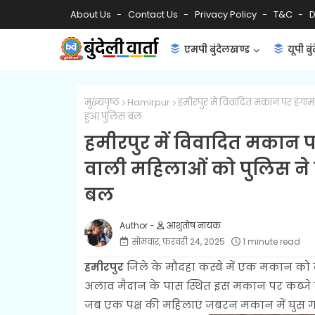
About Us
Contact Us
Privacy Policy
T&C
D
एमपी बुंदेलखण्ड
यूपी बु
मुख्यपृष्ठ
Hamirpur
हमीरपुर में विवादित मकान पर हंगाम
हुआ पुलिस बल
हमीरपुर में विवादित मकान प
वाली महिलाओं को पुलिस ने ब
बल
आशुतोष नायक
सोमवार, फ़रवरी 24, 2025
1 minute read
हमीरपुर
जिले के मौदहा कस्बे में एक मकान को ल
अलाव मैदान के पास स्थित इस मकान पर कब्जे 
जब एक पक्ष की महिलाएं जबरन मकान में घुस ग