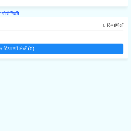
ि
प्रौद्योगिकी
0 टिप्पणियाँ
 टिप्पणी भेजें (0)