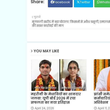
Facebook
Twitter
Whats
पुराने
मूंगफली खरीद में बड़ा घोटाला: किसानों से अवैध वसूली, एमएलसी
की सख्त कार्रवाई की मांग
YOU MAY LIKE
महरौनी के मेधावियों का शानदार
झांसी समे
जलवा: यूपी बोर्ड 2026 में रचा
कर्मचारियो
सफलता का नया इतिहास
अधिवेशन
April 24, 2026
April 11,