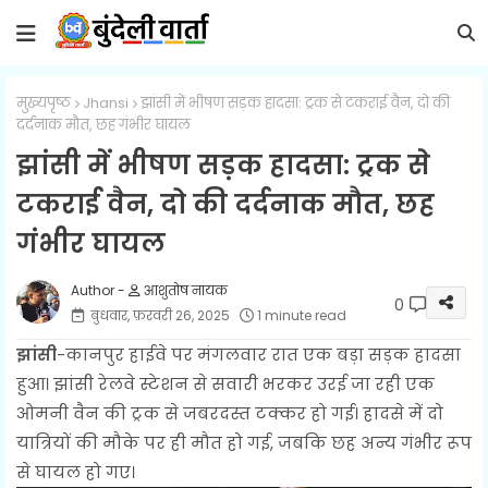
मुख्यपृष्ठ
Jhansi
झांसी में भीषण सड़क हादसा: ट्रक से टकराई वैन, दो की
दर्दनाक मौत, छह गंभीर घायल
झांसी में भीषण सड़क हादसा: ट्रक से
टकराई वैन, दो की दर्दनाक मौत, छह
गंभीर घायल
आशुतोष नायक
0
बुधवार, फ़रवरी 26, 2025
1 minute read
झांसी
-कानपुर हाईवे पर मंगलवार रात एक बड़ा सड़क हादसा
हुआ। झांसी रेलवे स्टेशन से सवारी भरकर उरई जा रही एक
ओमनी वैन की ट्रक से जबरदस्त टक्कर हो गई। हादसे में दो
यात्रियों की मौके पर ही मौत हो गई, जबकि छह अन्य गंभीर रूप
से घायल हो गए।