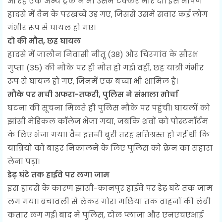
आ रहे एक अन्य ट्रक ने भी उसमें टक्कर मार दी। इस भीषण
हादसे में वैन के परखच्चे उड़ गए, जिससे उसमें सवार कई लोग
गंभीर रूप से घायल हो गए।
दो की मौत, छह घायल
हादसे में जालौन निवासी नीतू (38) और चिरगांव के सौरभ
गुप्ता (35) की मौके पर ही मौत हो गई। वहीं, छह यात्री गंभीर
रूप से घायल हो गए, जिनमें एक बच्चा भी शामिल है।
मौके पर मची अफरा-तफरी, पुलिस ने संभाला मोर्चा
घटना की सूचना मिलते ही पुलिस मौके पर पहुंची। घायलों को
झांसी मेडिकल कॉलेज भेजा गया, जबकि शवों को पोस्टमॉर्टम
के लिए भेजा गया। वैन इतनी बुरी तरह क्षतिग्रस्त हो गई थी कि
यात्रियों को बाहर निकालने के लिए पुलिस को क्रेन का सहारा
लेना पड़ा।
डेढ़ घंटे तक हाईवे पर लगा जाम
इस हादसे के कारण झांसी-कानपुर हाईवे पर डेढ़ घंटे तक जाम
लग गया। बचावली से लेकर गोरा मछिया तक वाहनों की लंबी
कतार लग गई। बाद में पुलिस, टोल प्लाजा और एनएचएआई