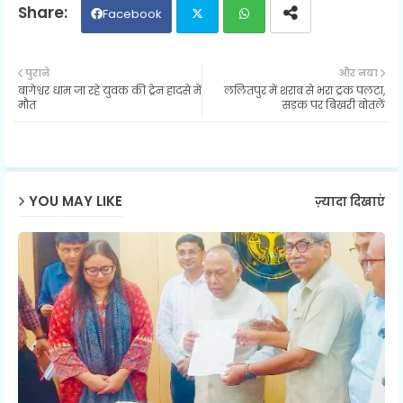
Facebook
Twit
Wh
पुराने
और नया
बागेश्वर धाम जा रहे युवक की ट्रेन हादसे में
ललितपुर में शराब से भरा ट्रक पलटा,
ter
ats
मौत
सड़क पर बिखरी बोतलें
ap
p
YOU MAY LIKE
ज़्यादा दिखाएं