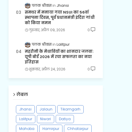
पलक श्रीवास
Jhansi
समथर में मनाया गया NSUI का 56वाँ
स्थापना दिवस, पूर्व प्रधानमंत्री इंदिरा गांधी
को किया नमन
गुरुवार, अप्रैल 09, 2026
0
पलक श्रीवास
Lalitpur
महरौनी के मेधावियों का शानदार जलवा:
यूपी बोर्ड 2026 में रचा सफलता का नया
इतिहास
शुक्रवार, अप्रैल 24, 2026
0
लेबल
Jhansi
Jalaun
Tikamgarh
Lalitpur
Niwari
Datiya
Mahoba
Hamirpur
Chhatarpur