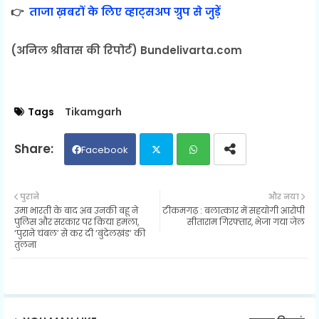
👉
ताजा ख़बरों के लिए व्हाट्सअप ग्रुप से जुड़ें
(अनिल श्रीवास की रिपोर्ट) Bundelivarta.com
Tags
Tikamgarh
Facebook
Twit
Wh
पुराने
और नया
उमा भारती के बाद अब उनकी बहू ने
टीकमगढ़ : बलात्कार में सहयोगी आरोपी
ter
ats
पुलिस और सरकार पर किया हमला,
सीताराम गिरफ्तार, भेजा गया जेल
‘पुराने चंबल’ से कर दी ‘बुंदेलखंड’ की
तुलना
ap
p