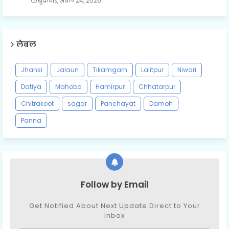
शुक्रवार, अप्रैल 24, 2026
लेबल
Jhansi
Jalaun
Tikamgarh
Lalitpur
Niwari
Datiya
Mahoba
Hamirpur
Chhatarpur
Chitrakoot
sagar
Panchayat
Damoh
Panna
Follow by Email
Get Notified About Next Update Direct to Your
inbox