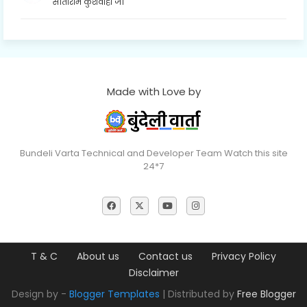
सीताराम कुशवाहा जी
Made with Love by
Bundeli Varta Technical and Developer Team Watch this site
24*7
T & C
About us
Contact us
Privacy Policy
Disclaimer
Design by -
Blogger Templates
| Distributed by
Free Blogger