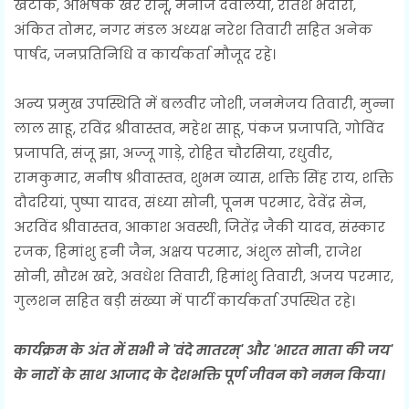
खटीक, अभिषेक खरे रानू, मनोज देवलिया, रीतेश भदौरा,
अंकित तोमर, नगर मंडल अध्यक्ष नरेश तिवारी सहित अनेक
पार्षद, जनप्रतिनिधि व कार्यकर्ता मौजूद रहे।
अन्य प्रमुख उपस्थिति में बलवीर जोशी, जनमेजय तिवारी, मुन्ना
लाल साहू, रविंद्र श्रीवास्तव, महेश साहू, पंकज प्रजापति, गोविंद
प्रजापति, संजू झा, अज्जू गाड़े, रोहित चौरसिया, रधुवीर,
रामकुमार, मनीष श्रीवास्तव, शुभम व्यास, शक्ति सिंह राय, शक्ति
दौदरियां, पुष्पा यादव, संध्या सोनी, पूनम परमार, देवेंद्र सेन,
अरविंद श्रीवास्तव, आकाश अवस्थी, जितेंद्र जैकी यादव, संस्कार
रजक, हिमांशु हनी जैन, अक्षय परमार, अंशुल सोनी, राजेश
सोनी, सौरभ खरे, अवधेश तिवारी, हिमांशु तिवारी, अजय परमार,
गुलशन सहित बड़ी संख्या में पार्टी कार्यकर्ता उपस्थित रहे।
कार्यक्रम के अंत में सभी ने 'वंदे मातरम्' और 'भारत माता की जय'
के नारों के साथ आजाद के देशभक्ति पूर्ण जीवन को नमन किया।