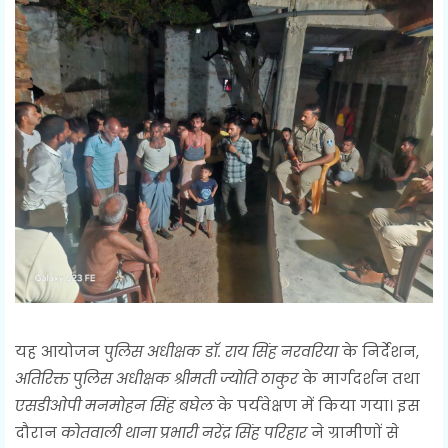
यह आयोजन
पुलिस अधीक्षक डॉ. राय सिंह नरवरिया
के निर्देशन,
अतिरिक्त पुलिस अधीक्षक श्रीमती ज्योति ठाकुर
के मार्गदर्शन तथा
एसडीओपी मनमोहन सिंह बघेल
के पर्यवेक्षण में किया गया। इस
दौरान
कोतवाली थाना प्रभारी नरेंद्र सिंह परिहार
ने ग्रामीणों से