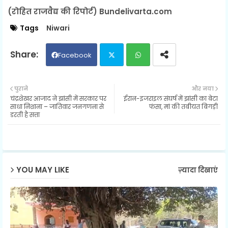
(रोहित राजवैद्य की रिपोर्ट) Bundelivarta.com
Tags
Niwari
Facebook
Twit
Wh
पुराने
और नया
चंद्रशेखर आजाद ने झांसी में सरकार पर
ईरान-इजराइल संघर्ष में झांसी का बेटा
ter
ats
साधा निशाना – जातिवार जनगणना से
फंसा, मां की तबीयत बिगड़ी
डरती है सत्ता
ap
p
YOU MAY LIKE
ज़्यादा दिखाएं