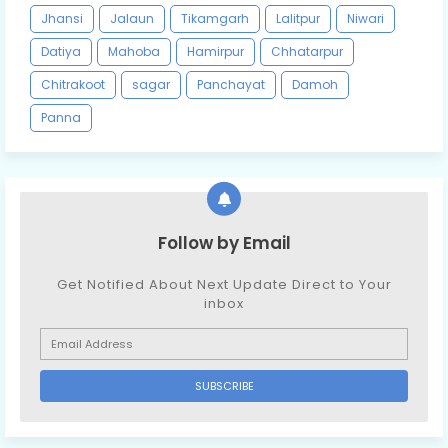
Jhansi
Jalaun
Tikamgarh
Lalitpur
Niwari
Datiya
Mahoba
Hamirpur
Chhatarpur
Chitrakoot
sagar
Panchayat
Damoh
Panna
Follow by Email
Get Notified About Next Update Direct to Your
inbox