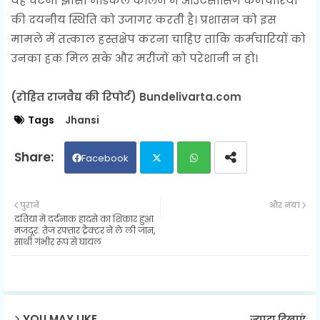
यह घटना झांसी मेडिकल कॉलेज में आउटसोर्सिंग कर्मचारियों
की दयनीय स्थिति को उजागर करती है। प्रशासन को इस
मामले में तत्काल हस्तक्षेप करना चाहिए ताकि कर्मचारियों को
उनका हक मिल सके और मरीजों को परेशानी न हो।
(रोहित राजवैद्य की रिपोर्ट) Bundelivarta.com
Tags
Jhansi
Facebook
Twit
Wh
पुराने
और नया
दतिया में दर्दनाक हादसे का शिकार हुआ
ter
ats
मजदूर: तेज रफ्तार ट्रैक्टर ने ले ली जान,
साथी गंभीर रूप से घायल
ap
p
YOU MAY LIKE
ज़्यादा दिखाएं