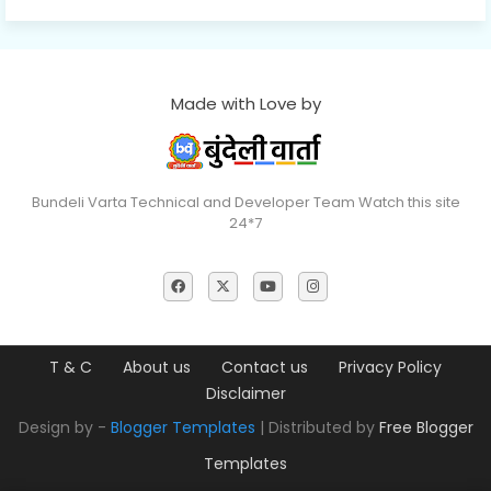
Made with Love by
Bundeli Varta Technical and Developer Team Watch this site
24*7
T & C
About us
Contact us
Privacy Policy
Disclaimer
Design by -
Blogger Templates
| Distributed by
Free Blogger
Templates