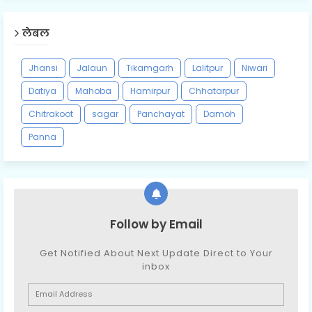
लेबल
Jhansi
Jalaun
Tikamgarh
Lalitpur
Niwari
Datiya
Mahoba
Hamirpur
Chhatarpur
Chitrakoot
sagar
Panchayat
Damoh
Panna
Follow by Email
Get Notified About Next Update Direct to Your
inbox