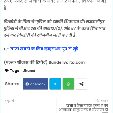
रुपए नगद, सोने चांदी के जेवरात और अपने साथ फोन ले गई
है
किशोरी के पिता ने पुलिस को इसकी शिकायत दी। मऊरानीपुर
पुलिस ने बी.एन.एस की धारा137(2), और 87 के तहत शिकायत
दर्ज कर किशोरी की खोजबीन जारी कर दी है
👉
ताजा ख़बरों के लिए व्हाट्सअप ग्रुप से जुड़ें
(पलक श्रीवास की रिपोर्ट) Bundelivarta.com
Tags
Jhansi
Facebook
Twit
Wh
पुराने
और नया
झांसी में कैंसर पीड़ित युवक ने की
ter
ats
आत्महत्या, खजूर के पेड़ से लटककर दी